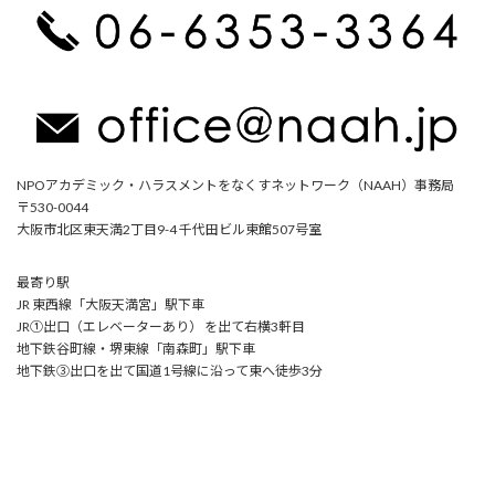
NPOアカデミック・ハラスメントをなくすネットワーク（NAAH）事務局
〒530-0044
大阪市北区東天満2丁目9-4 千代田ビル東館507号室
最寄り駅
JR 東西線「大阪天満宮」駅下車
JR①出口（エレベーターあり） を出て右横3軒目
地下鉄谷町線・堺東線「南森町」駅下車
地下鉄③出口を出て国道1号線に沿って東へ徒歩3分