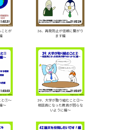
ることが
36．再発防止が信頼に繋がり
編
ます編
こと①～
39．大学が取り組むこと②～
編～
相談員になった教員が困らな
いように編～