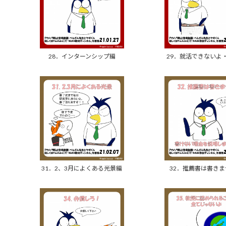
28．インターンシップ編
29．就活できないよ
31．2、3月によくある光景編
32．推薦書は書き