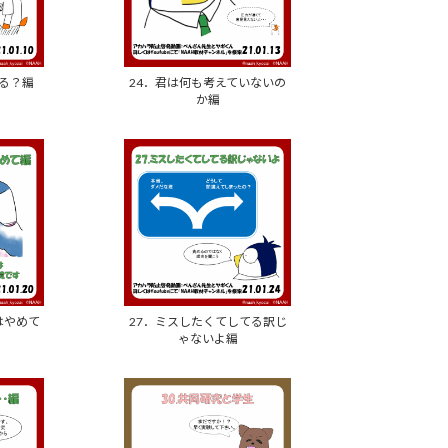
かる？編
24．君は何も考えていないの
か編
はやめて
27．ミスしたくてしてる訳じ
ゃないよ編