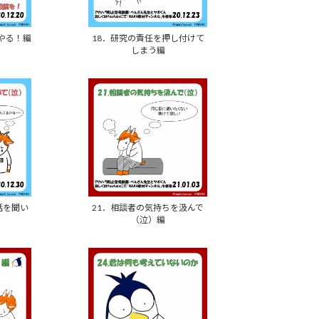
でやる！編
18．研究の責任を押し付けて
しまう編
話を聞い
21．相談者の気持ちを汲んで
（泣）編