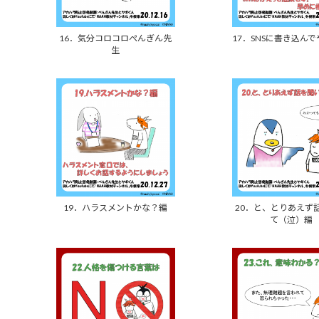
16．気分コロコロぺんぎん先
17．SNSに書き込ん
生
19．ハラスメントかな？編
20．と、とりあえず
て（泣）編