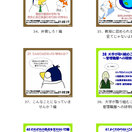
34．弁償しろ！編
35．教授に認められ
全てじゃないよ
37．こんなことになっていま
38．大学が取り組む
せんか？編
管理職層への研修