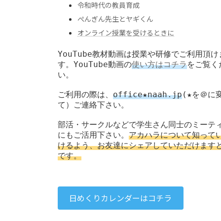
令和時代の教員育成
ぺんぎん先生とヤギくん
オンライン授業を受けるときに
YouTube教材動画は授業や研修でご利用頂け
す。YouTube動画の
使い方はコチラ
をご覧く
い。
ご利用の際は、
office★naah.jp
(★を＠に
て）ご連絡下さい。

部活・サークルなどで学生さん同士のミーテ
にもご活用下さい。
アカハラについて知って
けるよう、お友達にシェアしていただけます
です。
日めくりカレンダーはコチラ