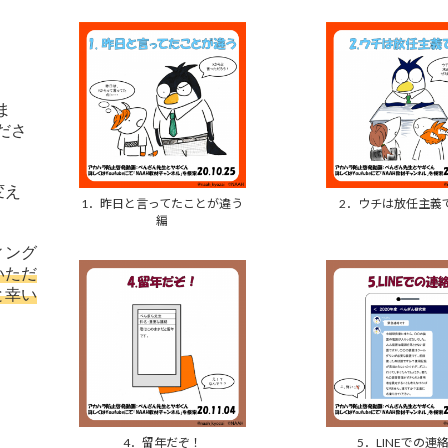
ま
ださ
変え
1．昨日と言ってたことが違う
2．ウチは放任主義
編
ィング
いただ
と幸い
4．留年だぞ！
5．LINEでの連