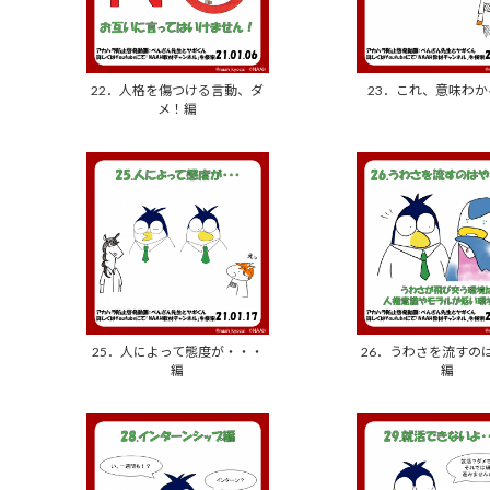
22．人格を傷つける言動、ダ
23．これ、意味わ
メ！編
25．人によって態度が・・・
26．うわさを流すの
編
編