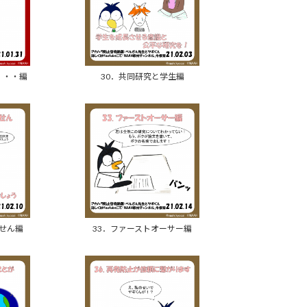
・・・編
30．共同研究と学生編
ません編
33．ファーストオーサー編