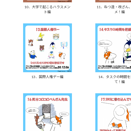
10．大学で起こるハラスメン
11．ねつ造・改ざん
ト編
メ！編
13．国際人権デー編
14．タスクの時間
て！編