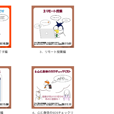
です編
3．リモート授業編
絡編
6．心と身体のSOSチェックリ