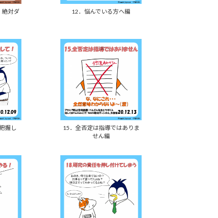
、絶対ダ
12．悩んでいる方へ編
を把握し
15．全否定は指導ではありま
せん編