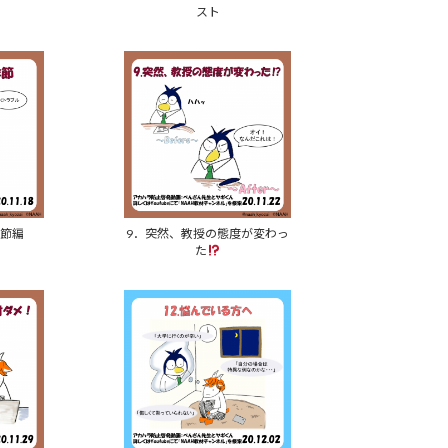
スト
季節編
9．突然、教授の態度が変わっ
た