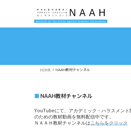
コ
ナ
ン
ビ
テ
ゲ
ン
ー
ツ
シ
へ
ョ
ス
ン
キ
に
ッ
移
プ
動
HOME
NAAH教材チャンネル
■
NAAH教材チャンネル
YouTubeにて、アカデミック・ハラスメント
ＮＡＡＨ教材チャンネルは
こちらをクリック