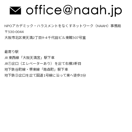
NPOアカデミック・ハラスメントをなくすネットワーク（NAAH）事務局
〒530-0044
大阪市北区東天満2丁目9-4 千代田ビル東館507号室
最寄り駅
JR 東西線「大阪天満宮」駅下車
JR①出口（エレベーターあり） を出て右横3軒目
地下鉄谷町線・堺東線「南森町」駅下車
地下鉄③出口を出て国道1号線に沿って東へ徒歩3分