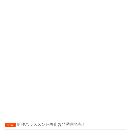
NEWS
新作ハラスメント防止啓発動画発売！
NEW!