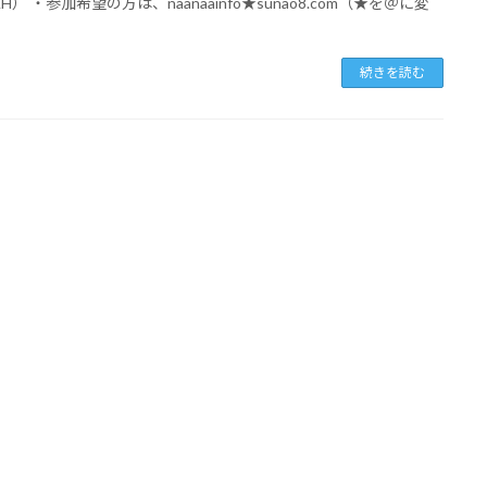
H） ・参加希望の方は、naanaainfo★sunao8.com（★を＠に変
続きを読む