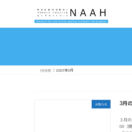
コ
ナ
ン
ビ
テ
ゲ
ン
ー
ツ
シ
へ
ョ
ス
ン
キ
に
ッ
移
プ
動
HOME
2025年3月
3月
お知らせ
３月の
00（