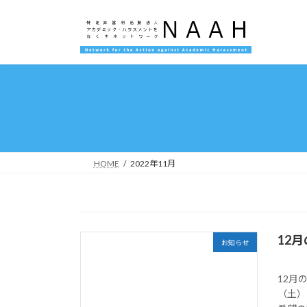
コ
ナ
ン
ビ
テ
ゲ
ン
ー
ツ
シ
へ
ョ
ス
ン
キ
に
ッ
移
プ
動
HOME
2022年11月
12
お知らせ
12月
（土）