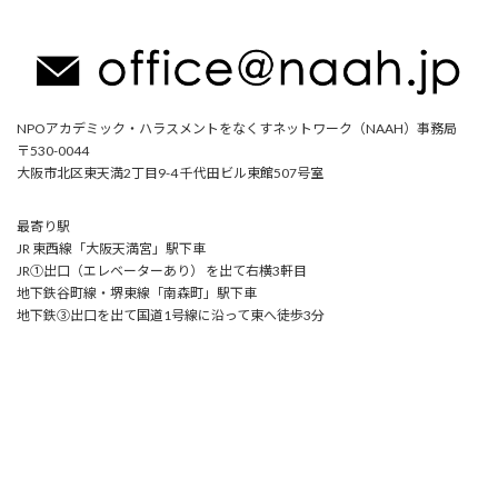
NPOアカデミック・ハラスメントをなくすネットワーク（NAAH）事務局
〒530-0044
大阪市北区東天満2丁目9-4 千代田ビル東館507号室
最寄り駅
JR 東西線「大阪天満宮」駅下車
JR①出口（エレベーターあり） を出て右横3軒目
地下鉄谷町線・堺東線「南森町」駅下車
地下鉄③出口を出て国道1号線に沿って東へ徒歩3分