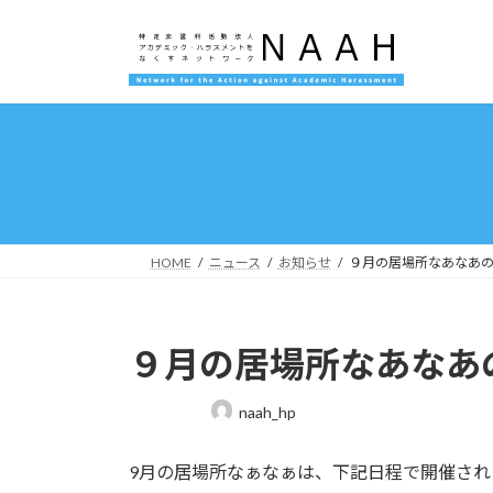
コ
ナ
ン
ビ
テ
ゲ
ン
ー
ツ
シ
へ
ョ
ス
ン
キ
に
ッ
移
プ
動
HOME
ニュース
お知らせ
９月の居場所なあなあ
９月の居場所なあなあ
最
naah_hp
終
更
9月の居場所なぁなぁは、下記日程で開催され
新