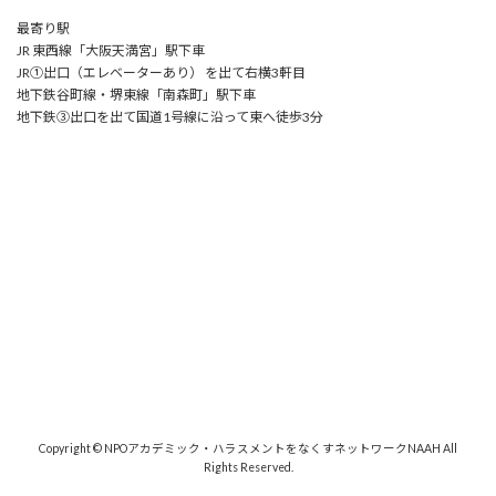
最寄り駅
JR 東西線「大阪天満宮」駅下車
JR①出口（エレベーターあり） を出て右横3軒目
地下鉄谷町線・堺東線「南森町」駅下車
地下鉄③出口を出て国道1号線に沿って東へ徒歩3分
Copyright © NPOアカデミック・ハラスメントをなくすネットワークNAAH All
Rights Reserved.