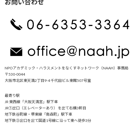
お問い合わせ
NPOアカデミック・ハラスメントをなくすネットワーク（NAAH）事務局
〒530-0044
大阪市北区東天満2丁目9-4 千代田ビル東館507号室
最寄り駅
JR 東西線「大阪天満宮」駅下車
JR①出口（エレベーターあり） を出て右横3軒目
地下鉄谷町線・堺東線「南森町」駅下車
地下鉄③出口を出て国道1号線に沿って東へ徒歩3分