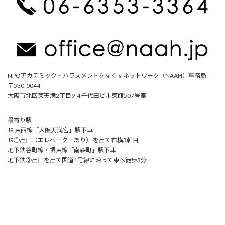
NPOアカデミック・ハラスメントをなくすネットワーク（NAAH）事務局
〒530-0044
大阪市北区東天満2丁目9-4 千代田ビル東館507号室
最寄り駅
JR 東西線「大阪天満宮」駅下車
JR①出口（エレベーターあり） を出て右横3軒目
地下鉄谷町線・堺東線「南森町」駅下車
地下鉄③出口を出て国道1号線に沿って東へ徒歩3分