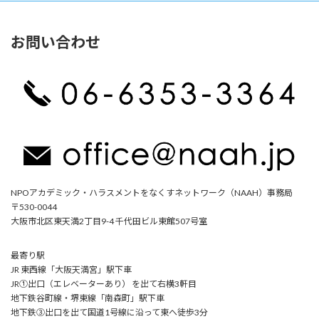
お問い合わせ
NPOアカデミック・ハラスメントをなくすネットワーク（NAAH）事務局
〒530-0044
大阪市北区東天満2丁目9-4 千代田ビル東館507号室
最寄り駅
JR 東西線「大阪天満宮」駅下車
JR①出口（エレベーターあり） を出て右横3軒目
地下鉄谷町線・堺東線「南森町」駅下車
地下鉄③出口を出て国道1号線に沿って東へ徒歩3分