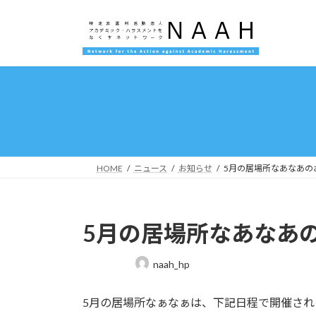
コ
ナ
ン
ビ
テ
ゲ
ン
ー
ツ
シ
へ
ョ
ス
ン
キ
に
ッ
移
プ
動
HOME
ニュース
お知らせ
5月の居場所なあなあの
5月の居場所なあなあ
最
naah_hp
終
更
5月の居場所なぁなぁは、下記日程で開催され
新