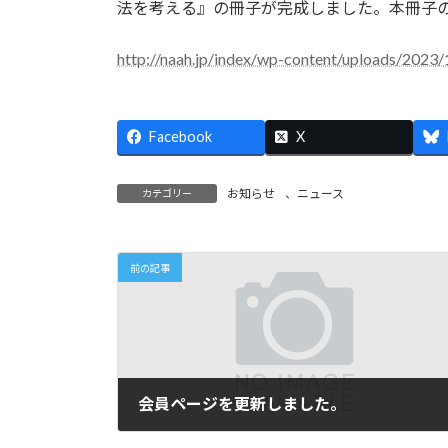
日
法を考える』の冊子が完成しました。本冊子の
時
:
http://naah.jp/index/wp-content/uploads/2023
Facebook
X
お知らせ
、
ニュース
カテゴリー
前の記事
会員ページを更新しました。