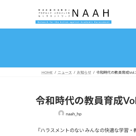
コ
ナ
ン
ビ
テ
ゲ
ン
ー
ツ
シ
へ
ョ
ス
ン
キ
に
ッ
移
プ
動
HOME
ニュース
お知らせ
令和時代の教員育成Vol
令和時代の教員育成Vo
最
naah_hp
終
更
『ハラスメントのない みんなの快適な学習・教育
新