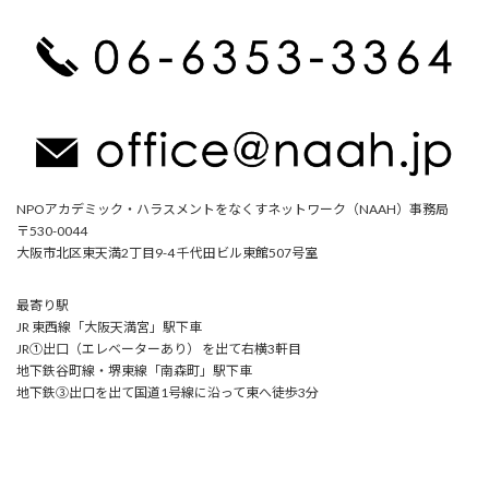
NPOアカデミック・ハラスメントをなくすネットワーク（NAAH）事務局
〒530-0044
大阪市北区東天満2丁目9-4 千代田ビル東館507号室
最寄り駅
JR 東西線「大阪天満宮」駅下車
JR①出口（エレベーターあり） を出て右横3軒目
地下鉄谷町線・堺東線「南森町」駅下車
地下鉄③出口を出て国道1号線に沿って東へ徒歩3分