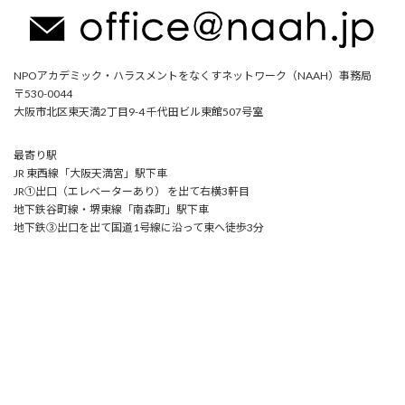
NPOアカデミック・ハラスメントをなくすネットワーク（NAAH）事務局
〒530-0044
大阪市北区東天満2丁目9-4 千代田ビル東館507号室
最寄り駅
JR 東西線「大阪天満宮」駅下車
JR①出口（エレベーターあり） を出て右横3軒目
地下鉄谷町線・堺東線「南森町」駅下車
地下鉄③出口を出て国道1号線に沿って東へ徒歩3分