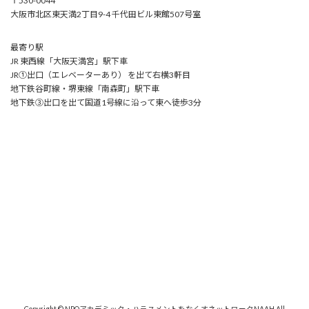
〒530-0044
大阪市北区東天満2丁目9-4 千代田ビル東館507号室
最寄り駅
JR 東西線「大阪天満宮」駅下車
JR①出口（エレベーターあり） を出て右横3軒目
地下鉄谷町線・堺東線「南森町」駅下車
地下鉄③出口を出て国道1号線に沿って東へ徒歩3分
Copyright © NPOアカデミック・ハラスメントをなくすネットワークNAAH All